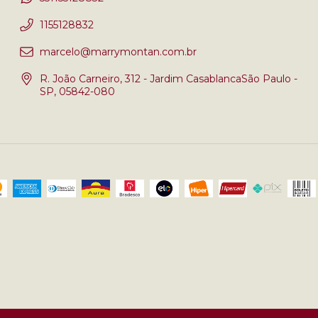
1155128832
marcelo@marrymontan.com.br
R. João Carneiro, 312 - Jardim CasablancaSão Paulo -
SP, 05842-080