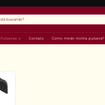
Pulseiras
Contato
Como medir minha pulseira?