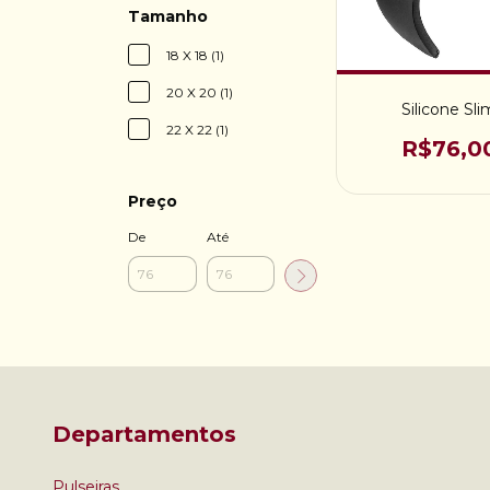
Tamanho
18 X 18 (1)
20 X 20 (1)
Silicone Sli
22 X 22 (1)
R$76,0
Preço
De
Até
Departamentos
Pulseiras