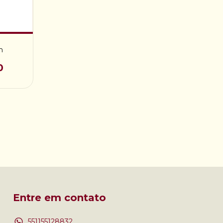
m
0
Entre em contato
551155128832